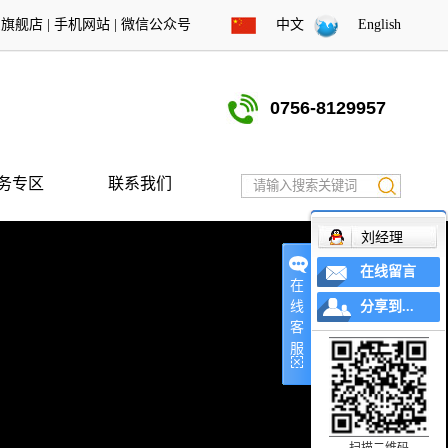
东旗舰店
|
手机网站
|
微信公众号
中文
English
0756-8129957
务专区
联系我们
刘经理
在线留言
在
线
分享到...
客
服