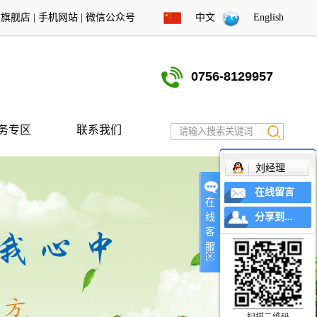
东旗舰店
|
手机网站
|
微信公众号
中文
English
0756-8129957
务专区
联系我们
刘经理
在线留言
在
线
分享到...
客
服