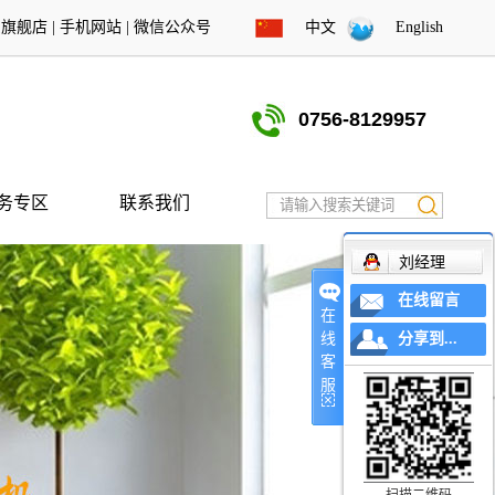
东旗舰店
|
手机网站
|
微信公众号
中文
English
0756-8129957
务专区
联系我们
刘经理
在线留言
在
线
分享到...
客
服