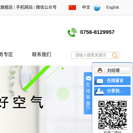
东旗舰店
|
手机网站
|
微信公众号
中文
English
0756-8129957
务专区
联系我们
刘经理
在线留言
在
线
分享到...
客
服